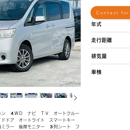
Contact for
年式
2011
走行距離
(平成23)年
11.6万km
排気量
2000cc
車検
2024(令和6)年9月
ョン ４ＷＤ ナビ ＴＶ オートクルー
イドドア オートライト スマートキー
納ミラー 後席モニター ３列シート フ