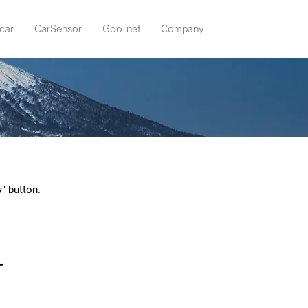
car
CarSensor
Goo-net
Company
y" button.
ナ